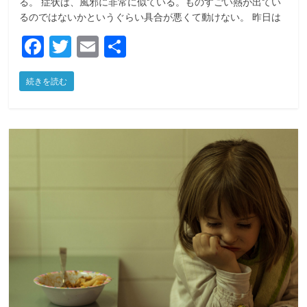
る。 症状は、風邪に非常に似ている。ものすごい熱が出てい
るのではないかというぐらい具合が悪くて動けない。 昨日は
F
T
E
共
a
w
m
有
続きを読む
c
itt
ai
e
er
l
b
o
o
k