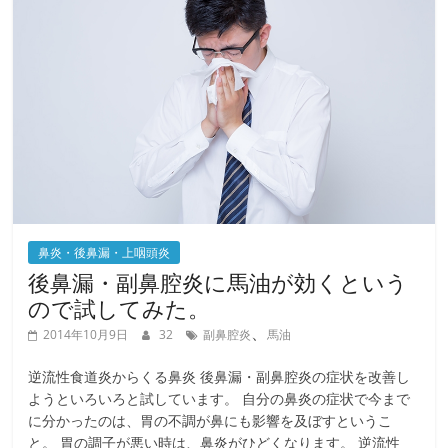
o
k
鼻炎・後鼻漏・上咽頭炎
後鼻漏・副鼻腔炎に馬油が効くという
ので試してみた。
、
2014年10月9日
32
副鼻腔炎
馬油
逆流性食道炎からくる鼻炎 後鼻漏・副鼻腔炎の症状を改善し
ようといろいろと試しています。 自分の鼻炎の症状で今まで
に分かったのは、胃の不調が鼻にも影響を及ぼすというこ
と。 胃の調子が悪い時は、鼻炎がひどくなります。 逆流性