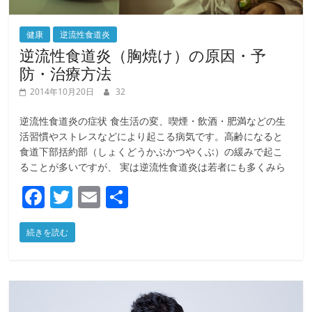
健康
逆流性食道炎
逆流性食道炎（胸焼け）の原因・予
防・治療方法
2014年10月20日
32
逆流性食道炎の症状 食生活の変、喫煙・飲酒・肥満などの生
活習慣やストレスなどにより起こる病気です。高齢になると
食道下部括約部（しょくどうかぶかつやくぶ）の緩みで起こ
ることが多いですが、 実は逆流性食道炎は若者にも多くみら
F
T
E
共
a
w
m
有
続きを読む
c
itt
ai
e
er
l
b
o