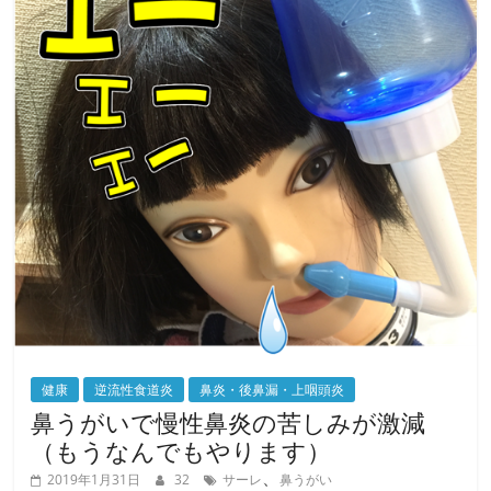
o
k
健康
逆流性食道炎
鼻炎・後鼻漏・上咽頭炎
鼻うがいで慢性鼻炎の苦しみが激減
（もうなんでもやります）
、
2019年1月31日
32
サーレ
鼻うがい