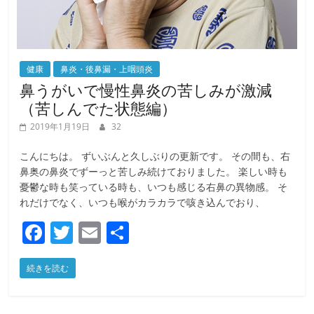
健康
鼻炎・後鼻漏・上咽頭炎
鼻うがいで慢性鼻炎の苦しみが激減
（苦しんでた状態編）
2019年1月19日
32
こんにちは。 ずいぶんと久しぶりの更新です。 その間も、右
鼻奥の鼻炎でずーっと苦しみ続けておりました。 楽しい時も
憂鬱な時も笑っている時も、いつも感じる右鼻の異物感。 そ
れだけでなく、いつも喉がカラカラで咳き込んでおり、
F
T
E
共
a
w
m
有
続きを読む
c
itt
ai
e
er
l