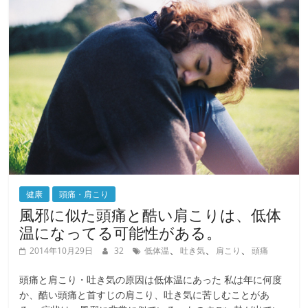
o
o
k
健康
頭痛・肩こり
風邪に似た頭痛と酷い肩こりは、低体
温になってる可能性がある。
、
、
、
2014年10月29日
32
低体温
吐き気
肩こり
頭痛
頭痛と肩こり・吐き気の原因は低体温にあった 私は年に何度
か、酷い頭痛と首すじの肩こり、吐き気に苦しむことがあ