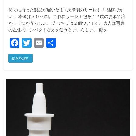
待ちに待った製品が届いたよ♪ 洗浄剤のサーレも！ 結構でか
い！ 本体は３００ml。これにサーレ１包を４２度のお湯で溶
かしてつかうらしい。 先っちょは２個ついてる。大人は写真
の左側のコンパクトな方を使うといいらしい。 顔を
F
T
E
共
a
w
m
有
続きを読む
c
itt
ai
e
er
l
b
o
o
k