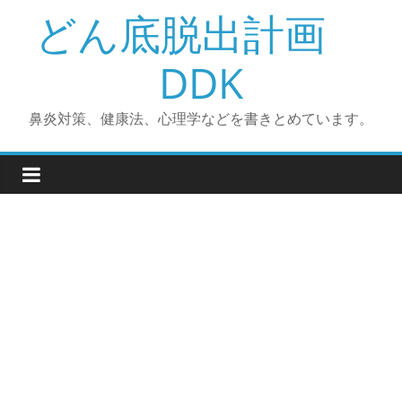
コ
どん底脱出計画
ン
テ
DDK
ン
ツ
鼻炎対策、健康法、心理学などを書きとめています。
へ
ス
キ
ッ
プ