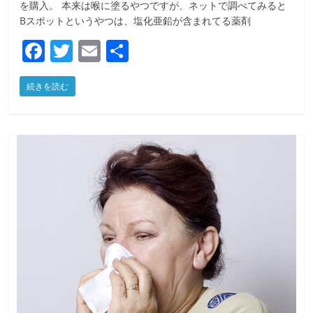
を購入。 本来は喉に塗るやつですが、ネットで調べてみると
Bスポットというやつは、塩化亜鉛が含まれてる薬剤
F
T
E
共
a
w
m
有
続きを読む
c
itt
ai
e
er
l
b
o
o
k