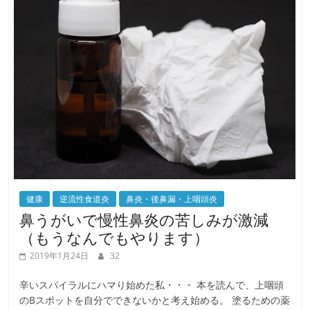
健康
逆流性食道炎
鼻炎・後鼻漏・上咽頭炎
鼻うがいで慢性鼻炎の苦しみが激減
（もうなんでもやります）
2019年1月24日
32
辛いスパイラルにハマり始めた私・・・ 本を読んで、上咽頭
のBスポットを自分でできないかと考え始める。 塗るための薬