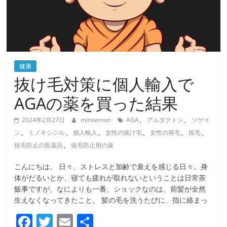
健康
抜け毛対策に個人輸入で
AGAの薬を買った結果
、
、
2024年2月27日
minoemon
AGA
アルダクトン
ツゲイ
、
、
、
、
、
、
ン
ミノキシジル
個人輸入
女性の抜け毛
女性の発毛
抜毛
、
抜毛防止の医薬品
抜毛防止用の薬
こんにちは。 日々、ストレスと加齢で衰えを感じる日々。身
体がだるいとか、寝ても疲れが取れないということは日常茶
飯事ですが、なによりも一番、ショックなのは、前髪が全然
生えなくなってきたこと。 髪の毛を洗うたびに、指に絡まっ
F
T
E
共