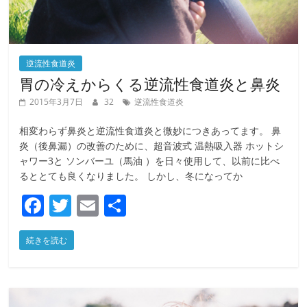
逆流性食道炎
胃の冷えからくる逆流性食道炎と鼻炎
2015年3月7日
32
逆流性食道炎
相変わらず鼻炎と逆流性食道炎と微妙につきあってます。 鼻
炎（後鼻漏）の改善のために、超音波式 温熱吸入器 ホットシ
ャワー3と ソンバーユ（馬油 ）を日々使用して、以前に比べ
るととても良くなりました。 しかし、冬になってか
F
T
E
共
a
w
m
有
続きを読む
c
itt
ai
e
er
l
b