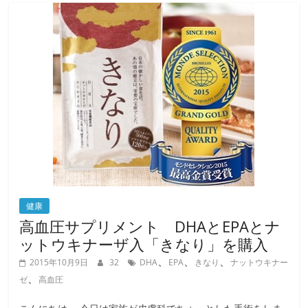
b
o
o
k
健康
高血圧サプリメント DHAとEPAとナ
ットウキナーザ入「きなり」を購入
、
、
、
2015年10月9日
32
DHA
EPA
きなり
ナットウキナー
、
ゼ
高血圧