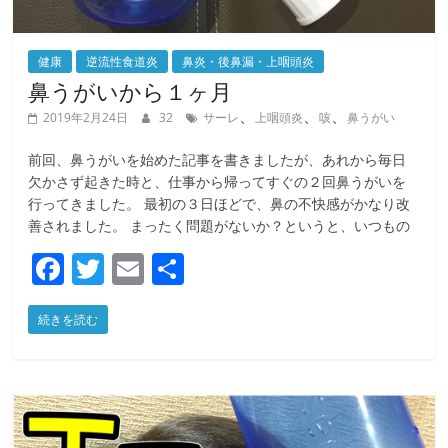
健康
逆流性食道炎
鼻炎・後鼻漏・上咽頭炎
鼻うがいから１ヶ月
、
、
、
2019年2月24日
32
サーレ
上咽頭炎
咳
鼻うがい
前回、鼻うがいを始めた記事を書きましたが、あれから毎日
欠かさず起きた時と、仕事から帰ってすぐの２回鼻うがいを
行ってきました。 最初の３日ほどで、鼻の不快感がかなり改
善されました。 まったく問題がないか？というと、いつもの
F
T
E
共
a
w
m
有
続きを読む
c
itt
ai
e
er
l
b
o