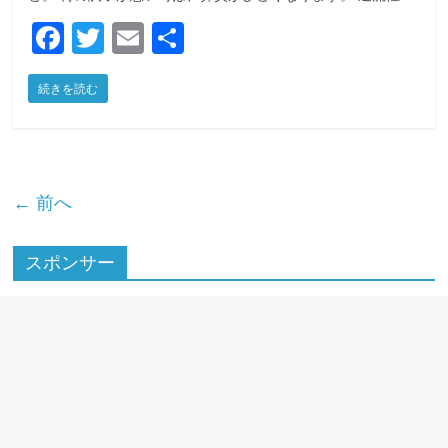
F
T
E
共
a
w
m
有
続きを読む
c
itt
ai
e
er
l
b
o
← 前へ
o
k
スポンサー