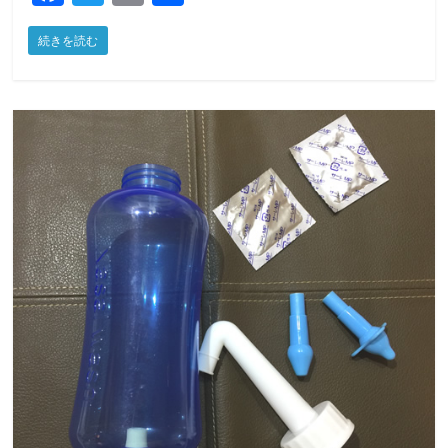
a
w
m
有
続きを読む
c
itt
ai
e
er
l
b
o
o
k