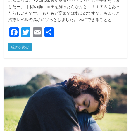
こんにちは。 今日は家族が皮膚科でちょっとした手術をしま
したー。 手術の前に血圧を測ったらなんと！！１７５もあっ
たらしいんです。 もともと高めではあるのですが、ちょっと
治療レベルの高さにゾっとしました。 私にできることと
F
T
E
共
a
w
m
有
続きを読む
c
itt
ai
e
er
l
b
o
o
k