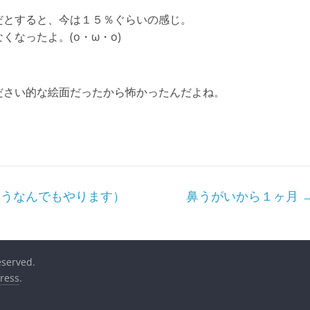
だとすると、今は１５％ぐらいの感じ。
なったよ。(o・ω・o)
ださい的な絵面だったから怖かったんだよね。
うなんでもやります）
鼻うがいから１ヶ月
reserved.
ress
.