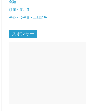
金融
頭痛・肩こり
鼻炎・後鼻漏・上咽頭炎
スポンサー