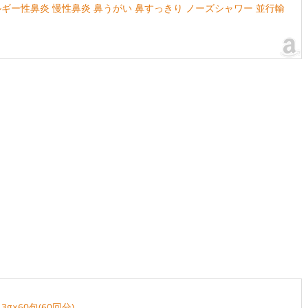
ギー性鼻炎 慢性鼻炎 鼻うがい 鼻すっきり ノーズシャワー 並行輸
g×60包(60回分)