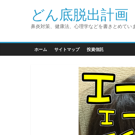
コ
どん底脱出計画 
ン
テ
ン
鼻炎対策、健康法、心理学などを書きとめてい
ツ
へ
ス
ホーム
サイトマップ
投資信託
キ
ッ
プ