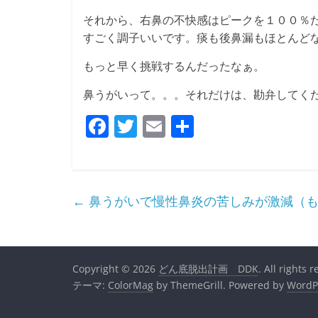
それから、右鼻の不快感はピークを１００％
すごく調子いいです。痰も後鼻漏もほとんどなく
もっと早く挑戦するんだったなぁ。
鼻うがいって。。。それだけは、勘弁してく
F
T
E
共
a
w
m
有
c
itt
ai
e
er
l
←
鼻うがいで慢性鼻炎の苦しみが激減（も
b
o
o
Copyright © 2026
どん底脱出計画 DDK
. All rights 
k
テーマ:
ColorMag
by ThemeGrill. Powered by
WordP