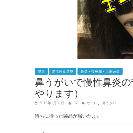
健康
逆流性食道炎
鼻炎・後鼻漏・上咽頭炎
鼻うがいで慢性鼻炎の
やります）
、
2019年1月31日
32
サーレ
鼻うがい
待ちに待った製品が届いたよ♪