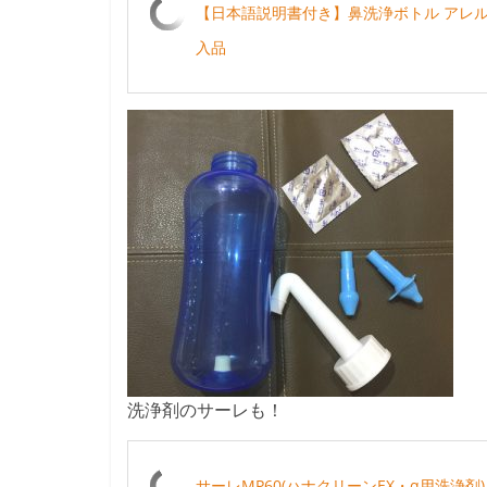
【日本語説明書付き】鼻洗浄ボトル アレル
入品
洗浄剤のサーレも！
サーレMP60(ハナクリーンEX・α用洗浄剤) 3