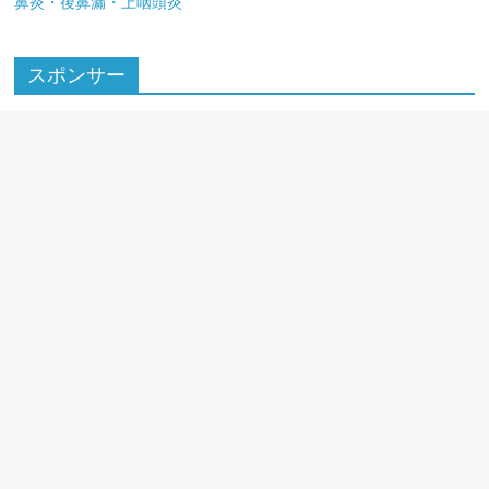
鼻炎・後鼻漏・上咽頭炎
スポンサー