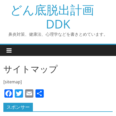
コ
どん底脱出計画
ン
テ
DDK
ン
ツ
鼻炎対策、健康法、心理学などを書きとめています。
へ
ス
キ
ッ
プ
サイトマップ
[sitemap]
F
T
E
共
a
w
m
有
スポンサー
c
itt
ai