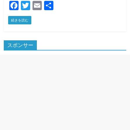
F
T
E
共
a
w
m
有
続きを読む
c
itt
ai
e
er
l
b
スポンサー
o
o
k