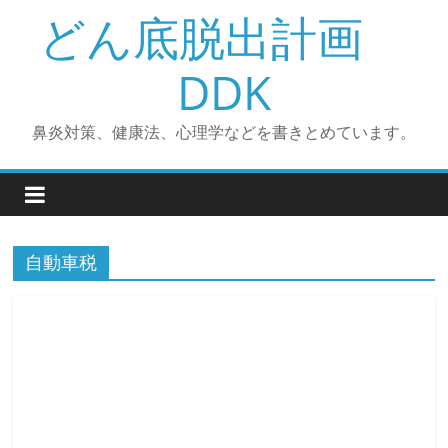
コ
どん底脱出計画
ン
テ
DDK
ン
ツ
鼻炎対策、健康法、心理学などを書きとめています。
へ
ス
キ
ッ
プ
自動車税