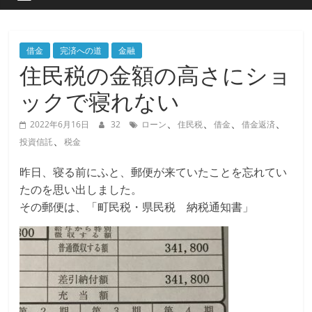
借金
完済への道
金融
住民税の金額の高さにショ
ックで寝れない
、
、
、
、
2022年6月16日
32
ローン
住民税
借金
借金返済
、
投資信託
税金
昨日、寝る前にふと、郵便が来ていたことを忘れてい
たのを思い出しました。
その郵便は、「町民税・県民税 納税通知書」