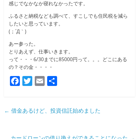
感じでなかなか寝れなかったです。
ふるさと納税なども調べて、すこしでも住民税を減ら
したいと思っています。
(；´Д｀)
あー参った。
とりあえず、仕事いきます。
って・・・6/30までに85000円って。。。どこにある
の？その金・・・・
F
T
E
共
a
w
m
有
c
itt
ai
e
er
l
←
借金あるけど、投資信託始めました
b
o
カードローンの借り換えができることになった
→