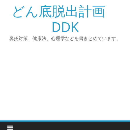
コ
どん底脱出計画
ン
テ
DDK
ン
ツ
鼻炎対策、健康法、心理学などを書きとめています。
へ
ス
キ
ッ
プ