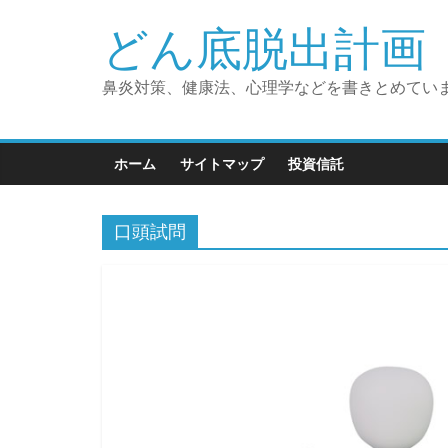
コ
どん底脱出計画 
ン
テ
ン
鼻炎対策、健康法、心理学などを書きとめてい
ツ
へ
ス
ホーム
サイトマップ
投資信託
キ
ッ
口頭試問
プ