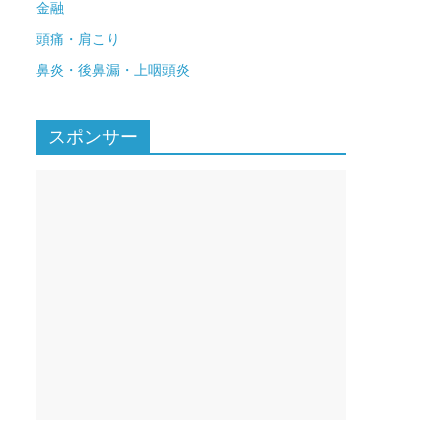
金融
頭痛・肩こり
鼻炎・後鼻漏・上咽頭炎
スポンサー