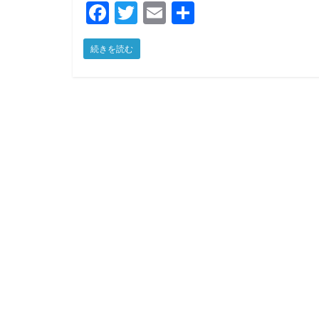
F
T
E
共
a
w
m
有
続きを読む
c
itt
ai
e
er
l
b
o
o
k