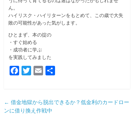
うに待って育てるものは選ばなかったかもしれませ
ん。
ハイリスク・ハイリターンをもとめて、この歳で大失
敗の可能性があった気がします。
ひとまず、本の掟の
・すぐ始める
・成功者に学ぶ
を実践してみました
F
T
E
共
a
w
m
有
c
itt
ai
e
er
l
←
借金地獄から脱出できるか？低金利のカードロー
b
ンに借り換え作戦中
o
o