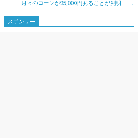
k
月々のローンが95,000円あることが判明！
→
スポンサー