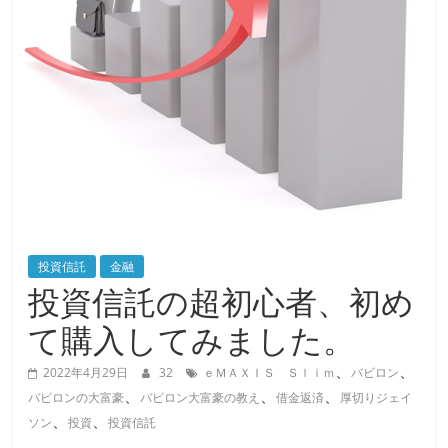
投資信託
金融
投資信託の超初心者、初め
て購入してみました。
、
、
2022年4月29日
32
ｅＭＡＸＩＳ Ｓｌｉｍ
バビロン
、
、
、
バビロンの大富豪
バビロン大富豪の教え
借金返済
厚切りジェイ
、
、
ソン
投資
投資信託