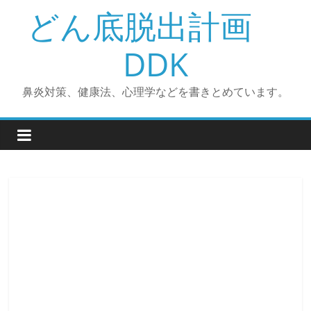
コ
どん底脱出計画
ン
テ
DDK
ン
ツ
鼻炎対策、健康法、心理学などを書きとめています。
へ
ス
キ
ッ
プ