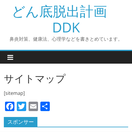
コ
どん底脱出計画
ン
テ
DDK
ン
ツ
鼻炎対策、健康法、心理学などを書きとめています。
へ
ス
キ
ッ
プ
サイトマップ
[sitemap]
F
T
E
共
a
w
m
有
スポンサー
c
itt
ai