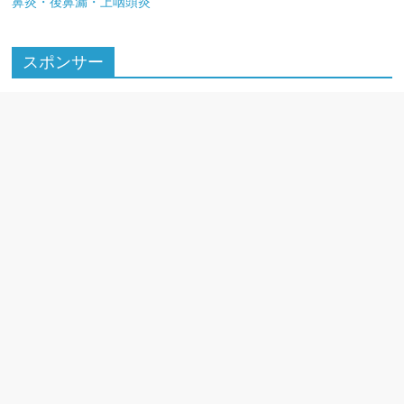
鼻炎・後鼻漏・上咽頭炎
スポンサー