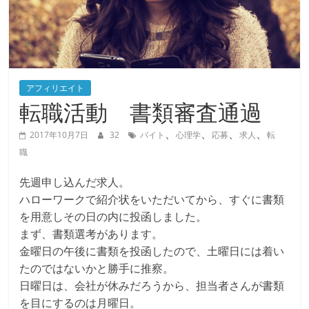
アフィリエイト
転職活動 書類審査通過
、
、
、
、
2017年10月7日
32
バイト
心理学
応募
求人
転
職
先週申し込んだ求人。
ハローワークで紹介状をいただいてから、すぐに書類
を用意しその日の内に投函しました。
まず、書類選考があります。
金曜日の午後に書類を投函したので、土曜日には着い
たのではないかと勝手に推察。
日曜日は、会社が休みだろうから、担当者さんが書類
を目にするのは月曜日。