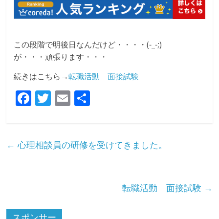
この段階で明後日なんだけど・・・・(-_-;)
が・・・頑張ります・・・
続きはこちら→
転職活動 面接試験
F
T
E
共
a
w
m
有
c
itt
ai
e
er
l
←
心理相談員の研修を受けてきました。
b
o
o
転職活動 面接試験
→
k
スポンサー