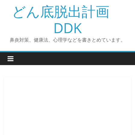
コ
どん底脱出計画
ン
テ
DDK
ン
ツ
鼻炎対策、健康法、心理学などを書きとめています。
へ
ス
キ
ッ
プ