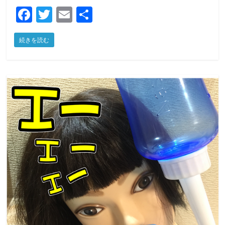
F
T
E
共
a
w
m
有
続きを読む
c
itt
ai
e
er
l
b
o
o
k