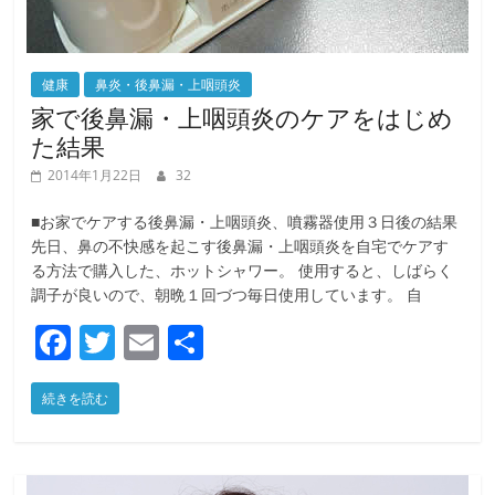
健康
鼻炎・後鼻漏・上咽頭炎
家で後鼻漏・上咽頭炎のケアをはじめ
た結果
2014年1月22日
32
■お家でケアする後鼻漏・上咽頭炎、噴霧器使用３日後の結果
先日、鼻の不快感を起こす後鼻漏・上咽頭炎を自宅でケアす
る方法で購入した、ホットシャワー。 使用すると、しばらく
調子が良いので、朝晩１回づつ毎日使用しています。 自
F
T
E
共
a
w
m
有
続きを読む
c
itt
ai
e
er
l
b