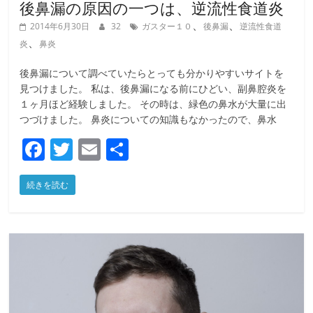
後鼻漏の原因の一つは、逆流性食道炎
、
、
2014年6月30日
32
ガスター１０
後鼻漏
逆流性食道
、
炎
鼻炎
後鼻漏について調べていたらとっても分かりやすいサイトを
見つけました。 私は、後鼻漏になる前にひどい、副鼻腔炎を
１ヶ月ほど経験しました。 その時は、緑色の鼻水が大量に出
つづけました。 鼻炎についての知識もなかったので、鼻水
F
T
E
共
a
w
m
有
続きを読む
c
itt
ai
e
er
l
b
o
o
k