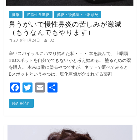
健康
逆流性食道炎
鼻炎・後鼻漏・上咽頭炎
鼻うがいで慢性鼻炎の苦しみが激減
（もうなんでもやります）
2019年1月24日
32
辛いスパイラルにハマり始めた私・・・ 本を読んで、上咽頭
のBスポットを自分でできないかと考え始める。 塗るための薬
を購入。 本来は喉に塗るやつですが、ネットで調べてみると
Bスポットというやつは、塩化亜鉛が含まれてる薬剤
F
T
E
共
a
w
m
有
続きを読む
c
itt
ai
e
er
l
b
o