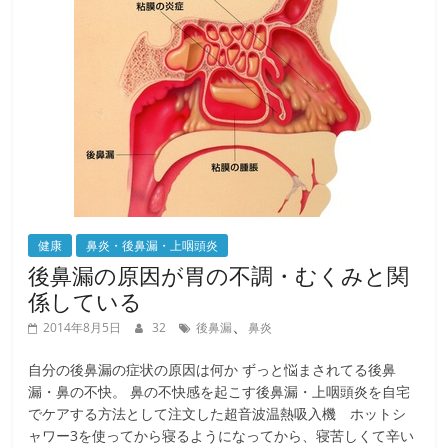
o
o
k
健康
鼻炎・後鼻漏・上咽頭炎
後鼻漏の原因が胃の不調・むくみと関
係している
、
2014年8月5日
32
後鼻漏
鼻炎
自分の後鼻漏の症状の原因は何か ずっと悩まされてる後鼻
漏・鼻の不快。 鼻の不快感を起こす後鼻漏・上咽頭炎を自宅
でケアする方法として注文した超音波温熱吸入機 ホットシ
ャワー3を使ってから寝るようになってから、寝苦しくて辛い