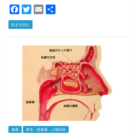
F
T
E
共
a
w
m
有
続きを読む
c
itt
ai
e
er
l
b
o
o
k
健康
鼻炎・後鼻漏・上咽頭炎