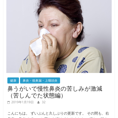
o
k
健康
鼻炎・後鼻漏・上咽頭炎
鼻うがいで慢性鼻炎の苦しみが激減
（苦しんでた状態編）
2019年1月19日
32
こんにちは。 ずいぶんと久しぶりの更新です。 その間も、右