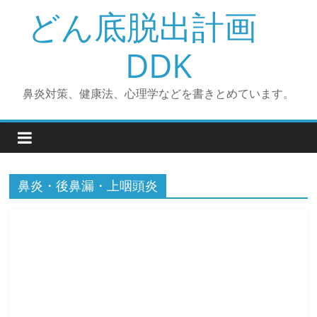
コ
どん底脱出計画
ン
テ
DDK
ン
ツ
鼻炎対策、健康法、心理学などを書きとめています。
へ
ス
キ
ッ
プ
鼻炎・後鼻漏・上咽頭炎