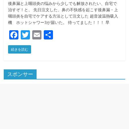
後鼻漏と上咽頭炎の悩みから少しでも解放されたい、自宅で
治すぞ！と、 先日注文した、鼻の不快感を起こす後鼻漏・上
咽頭炎を自宅でケアする方法として注文した 超音波温熱吸入
機 ホットシャワー3が届いた。 待ってました！！！ 早
F
T
E
共
a
w
m
有
続きを読む
c
itt
ai
e
er
l
b
スポンサー
o
o
k