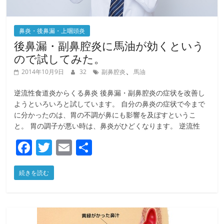
鼻炎・後鼻漏・上咽頭炎
後鼻漏・副鼻腔炎に馬油が効くという
ので試してみた。
、
2014年10月9日
32
副鼻腔炎
馬油
逆流性食道炎からくる鼻炎 後鼻漏・副鼻腔炎の症状を改善し
ようといろいろと試しています。 自分の鼻炎の症状で今まで
に分かったのは、胃の不調が鼻にも影響を及ぼすというこ
と。 胃の調子が悪い時は、鼻炎がひどくなります。 逆流性
F
T
E
共
a
w
m
有
続きを読む
c
itt
ai
e
er
l
b