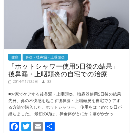
健康
鼻炎・後鼻漏・上咽頭炎
「ホットシャワー使用5日後の結果」
後鼻漏・上咽頭炎の自宅での治療
2014年1月25日
32
■お家でケアする後鼻漏・上咽頭炎、噴霧器使用5日後の結果
先日、鼻の不快感を起こす後鼻漏・上咽頭炎を自宅でケアす
る方法で購入した、ホットシャワー。 使用をはじめて５日が
経ちました。 最初の頃は、鼻全体がとにかく幕がかかっ
F
T
E
共