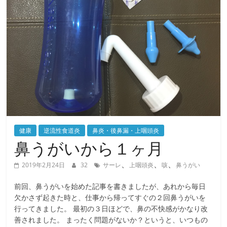
健康
逆流性食道炎
鼻炎・後鼻漏・上咽頭炎
鼻うがいから１ヶ月
、
、
、
2019年2月24日
32
サーレ
上咽頭炎
咳
鼻うがい
前回、鼻うがいを始めた記事を書きましたが、あれから毎日
欠かさず起きた時と、仕事から帰ってすぐの２回鼻うがいを
行ってきました。 最初の３日ほどで、鼻の不快感がかなり改
善されました。 まったく問題がないか？というと、いつもの