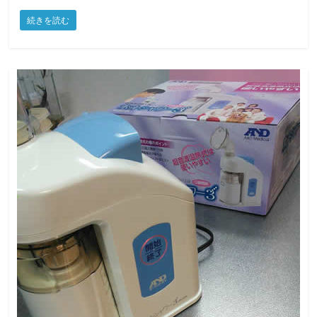
a
w
m
有
続きを読む
c
itt
ai
e
er
l
b
o
o
k