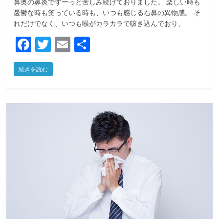
鼻奥の鼻炎でずーっと苦しみ続けておりました。 楽しい時も
憂鬱な時も笑っている時も、いつも感じる右鼻の異物感。 そ
れだけでなく、いつも喉がカラカラで咳き込んでおり、
F
T
E
共
a
w
m
有
続きを読む
c
itt
ai
e
er
l
b
o
o
k