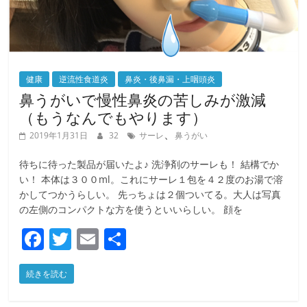
健康
逆流性食道炎
鼻炎・後鼻漏・上咽頭炎
鼻うがいで慢性鼻炎の苦しみが激減
（もうなんでもやります）
、
2019年1月31日
32
サーレ
鼻うがい
待ちに待った製品が届いたよ♪ 洗浄剤のサーレも！ 結構でか
い！ 本体は３００ml。これにサーレ１包を４２度のお湯で溶
かしてつかうらしい。 先っちょは２個ついてる。大人は写真
の左側のコンパクトな方を使うといいらしい。 顔を
F
T
E
共
a
w
m
有
続きを読む
c
itt
ai
e
er
l