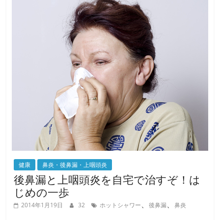
o
o
k
健康
鼻炎・後鼻漏・上咽頭炎
後鼻漏と上咽頭炎を自宅で治すぞ！は
じめの一歩
、
、
2014年1月19日
32
ホットシャワー
後鼻漏
鼻炎