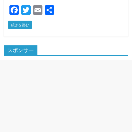
F
T
E
共
a
w
m
有
続きを読む
c
itt
ai
e
er
l
b
スポンサー
o
o
k