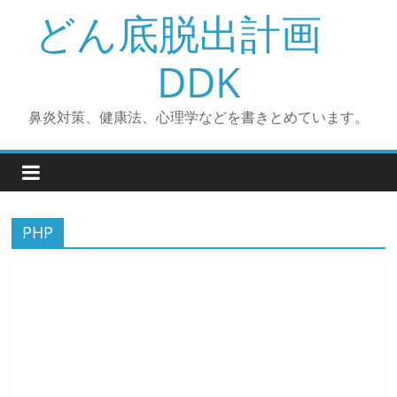
コ
どん底脱出計画
ン
テ
DDK
ン
ツ
鼻炎対策、健康法、心理学などを書きとめています。
へ
ス
キ
ッ
プ
PHP