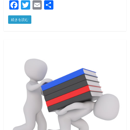
F
T
E
共
a
w
m
有
続きを読む
c
itt
ai
e
er
l
b
o
o
k