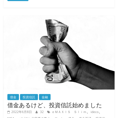
c
itt
ai
e
er
l
b
o
o
k
借金
投資信託
金融
借金あるけど、投資信託始めました
、
、
2022年6月8日
32
ｅＭＡＸＩＳ Ｓｌｉｍ
ideco
、
、
、
、
、