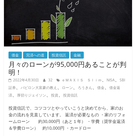
借金
完済への道
投資信託
金融
月々のローンが95,000円あることが判
明！
、
、
2022年4月30日
32
ｅＭＡＸＩＳ Ｓｌｉｍ
NISA
SBI
、
、
、
、
、
証券
バビロン大富豪の教え
ローン
ろうきん
借金
借金返
、
、
、
済
厚切りジェイソン
投資
投資信託
投資信託で、コツコツとやっていこうと決めてから、家のお
金の流れを見直しています。 返済が必要なもの ・家のリフォ
ームローン 約30,000円（あと１年） ・学費（奨学金返済
＆学費ローン） 約10,000円 ・カードロー