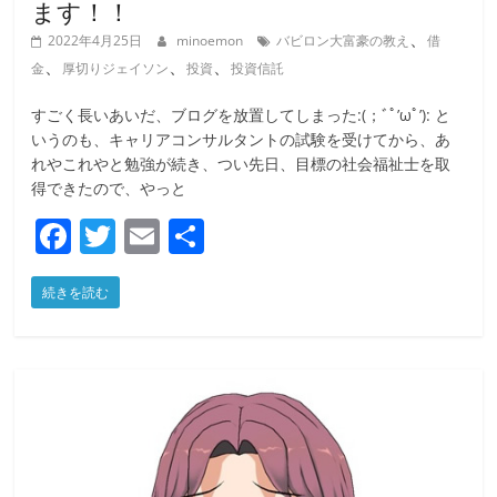
ます！！
、
2022年4月25日
minoemon
バビロン大富豪の教え
借
、
、
、
金
厚切りジェイソン
投資
投資信託
すごく長いあいだ、ブログを放置してしまった:(；ﾞﾟ’ωﾟ’): と
いうのも、キャリアコンサルタントの試験を受けてから、あ
れやこれやと勉強が続き、つい先日、目標の社会福祉士を取
得できたので、やっと
F
T
E
共
a
w
m
有
続きを読む
c
itt
ai
e
er
l
b
o
o
k