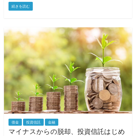
a
w
m
有
続きを読む
c
itt
ai
e
er
l
b
o
o
k
借金
投資信託
金融
マイナスからの脱却、投資信託はじめ