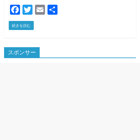
F
T
E
共
a
w
m
有
続きを読む
c
itt
ai
e
er
l
b
スポンサー
o
o
k