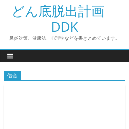
コ
どん底脱出計画
ン
テ
DDK
ン
ツ
鼻炎対策、健康法、心理学などを書きとめています。
へ
ス
キ
ッ
プ
借金