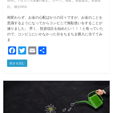
NISA
バビロン大富豪の教え
ローン
借金
借金返済
投資信
、
託
積立NISA
相変わらず、お金の心配ばかりの日々ですが、お金のことを
意識するようになってからコンビニで無駄使いをすることが
減りました。 早く、投資信託を始めたい！！！と焦っていた
ので、コンビニにいかなかった分をちまちま購入に当ててみ
ま
F
T
E
共
a
w
m
有
続きを読む
c
itt
ai
e
er
l
b
o
o
k