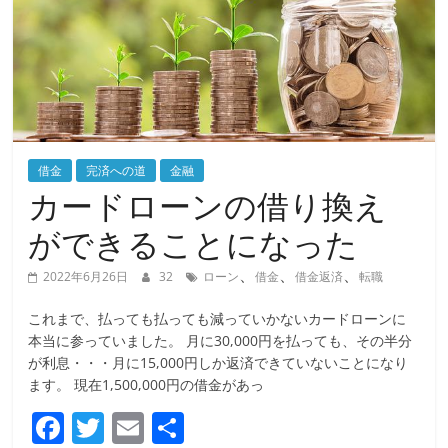
借金
完済への道
金融
カードローンの借り換え
ができることになった
、
、
、
2022年6月26日
32
ローン
借金
借金返済
転職
これまで、払っても払っても減っていかないカードローンに
本当に参っていました。 月に30,000円を払っても、その半分
が利息・・・月に15,000円しか返済できていないことになり
ます。 現在1,500,000円の借金があっ
F
T
E
共