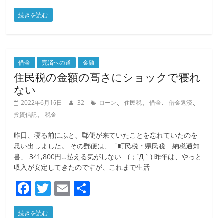
a
w
m
有
続きを読む
c
itt
ai
e
er
l
b
o
借金
完済への道
金融
住民税の金額の高さにショックで寝れ
o
ない
k
、
、
、
、
2022年6月16日
32
ローン
住民税
借金
借金返済
、
投資信託
税金
昨日、寝る前にふと、郵便が来ていたことを忘れていたのを
思い出しました。 その郵便は、「町民税・県民税 納税通知
書」 341,800円…払える気がしない (；´Д｀) 昨年は、やっと
収入が安定してきたのですが、これまで生活
F
T
E
共
a
w
m
有
続きを読む