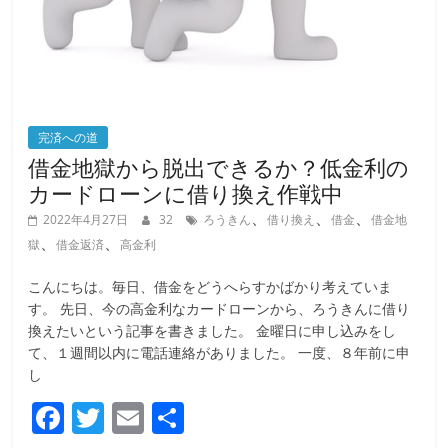
完済への道
借金地獄から脱出できるか？低金利の
カードローンに借り換え作戦中
、
、
、
2022年4月27日
32
ろうきん
借り換え
借金
借金地
、
、
獄
借金返済
高金利
こんにちは。毎日、借金をどうへらすかばかり考えていま
す。 先日、今の高金利なカードローンから、ろうきんに借り
換えたいという記事を書きました。 金曜日に申し込みをし
て、１週間以内に電話連絡がありました。 一度、８年前に申
し
F
T
E
共