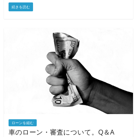
a
w
m
有
続きを読む
c
itt
ai
e
er
l
b
o
o
k
ローンを組む
車のローン・審査について。Q＆A