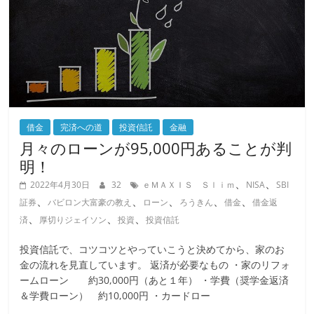
借金
完済への道
投資信託
金融
月々のローンが95,000円あることが判
明！
、
、
2022年4月30日
32
ｅＭＡＸＩＳ Ｓｌｉｍ
NISA
SBI
、
、
、
、
、
証券
バビロン大富豪の教え
ローン
ろうきん
借金
借金返
、
、
、
済
厚切りジェイソン
投資
投資信託
投資信託で、コツコツとやっていこうと決めてから、家のお
金の流れを見直しています。 返済が必要なもの ・家のリフォ
ームローン 約30,000円（あと１年） ・学費（奨学金返済
＆学費ローン） 約10,000円 ・カードロー