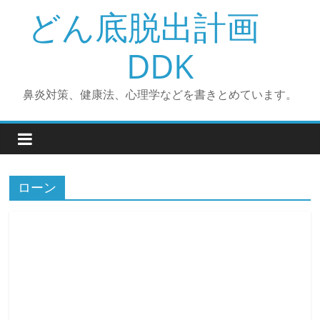
コ
どん底脱出計画
ン
テ
DDK
ン
ツ
鼻炎対策、健康法、心理学などを書きとめています。
へ
ス
キ
ッ
プ
ローン