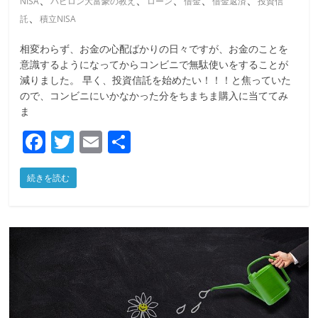
NISA
バビロン大富豪の教え
ローン
借金
借金返済
投資信
、
託
積立NISA
相変わらず、お金の心配ばかりの日々ですが、お金のことを
意識するようになってからコンビニで無駄使いをすることが
減りました。 早く、投資信託を始めたい！！！と焦っていた
ので、コンビニにいかなかった分をちまちま購入に当ててみ
ま
F
T
E
共
a
w
m
有
続きを読む
c
itt
ai
e
er
l
b
o
o
k