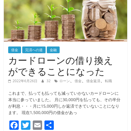
借金
完済への道
金融
カードローンの借り換え
ができることになった
、
、
、
2022年6月26日
32
ローン
借金
借金返済
転職
これまで、払っても払っても減っていかないカードローンに
本当に参っていました。 月に30,000円を払っても、その半分
が利息・・・月に15,000円しか返済できていないことになり
ます。 現在1,500,000円の借金があっ
F
T
E
共