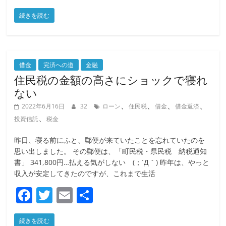
a
w
m
有
続きを読む
c
itt
ai
e
er
l
b
o
借金
完済への道
金融
住民税の金額の高さにショックで寝れ
o
ない
k
、
、
、
、
2022年6月16日
32
ローン
住民税
借金
借金返済
、
投資信託
税金
昨日、寝る前にふと、郵便が来ていたことを忘れていたのを
思い出しました。 その郵便は、「町民税・県民税 納税通知
書」 341,800円…払える気がしない (；´Д｀) 昨年は、やっと
収入が安定してきたのですが、これまで生活
F
T
E
共
a
w
m
有
続きを読む