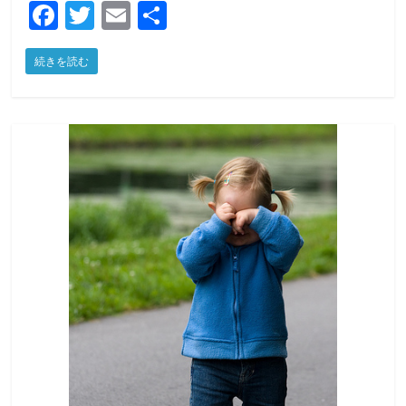
F
T
E
共
a
w
m
有
続きを読む
c
itt
ai
e
er
l
b
o
o
k