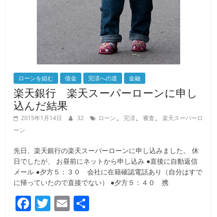
ローンを組む
借金
完済への道
金融
楽天銀行 楽天スーパーローンに申し
込んだ結果
、
、
、
2015年1月14日
32
ローン
完済
審査
楽天スーパーロ
ーン
先日、楽天銀行の楽天スーパーローンに申し込みました。 休
日でしたが、 お昼前にネットから申し込み ●直後に自動返信
メール ●夕方５：３０ 会社に在籍確認電話あり（自分はすで
に帰っていたので直接でない） ●夕方５：４０ 携
F
T
E
共