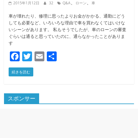
、
、
2015年1月12日
32
Q&A
ローン
車
車が壊れたり、修理に思ったよりお金がかかる、通勤にどう
しても必要など、いろいろな理由で車を買わなくてはいけな
いシーンがあります。 私もそうでしたが、車のローンの審査
ぐらいは通ると思っていたのに、通らなかったことがありま
す
F
T
E
共
a
w
m
有
続きを読む
c
itt
ai
e
er
l
b
スポンサー
o
o
k