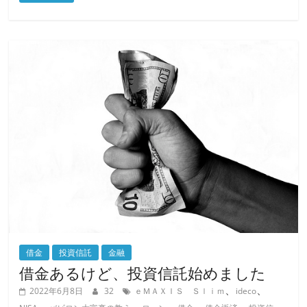
c
itt
ai
e
er
l
b
o
o
k
借金
投資信託
金融
借金あるけど、投資信託始めました
、
、
2022年6月8日
32
ｅＭＡＸＩＳ Ｓｌｉｍ
ideco
、
、
、
、
、