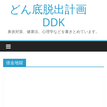
コ
どん底脱出計画
ン
テ
DDK
ン
ツ
鼻炎対策、健康法、心理学などを書きとめています。
へ
ス
キ
ッ
プ
借金地獄