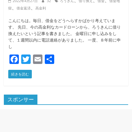
、
、
、
2022年4月27日
32
ろうきん
借り換え
借金
借金地
、
、
獄
借金返済
高金利
こんにちは。毎日、借金をどうへらすかばかり考えていま
す。 先日、今の高金利なカードローンから、ろうきんに借り
換えたいという記事を書きました。 金曜日に申し込みをし
て、１週間以内に電話連絡がありました。 一度、８年前に申
し
F
T
E
共
a
w
m
有
続きを読む
c
itt
ai
e
er
l
b
スポンサー
o
o
k