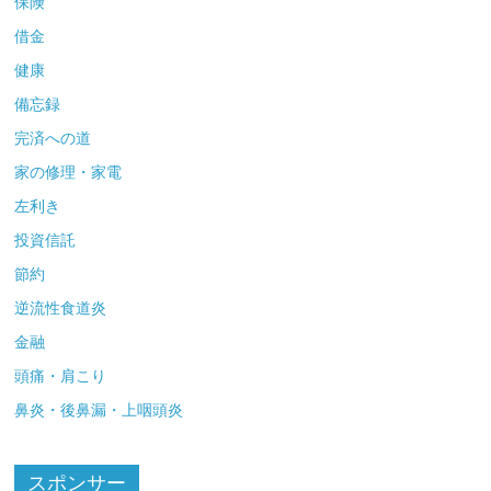
保険
借金
健康
備忘録
完済への道
家の修理・家電
左利き
投資信託
節約
逆流性食道炎
金融
頭痛・肩こり
鼻炎・後鼻漏・上咽頭炎
スポンサー